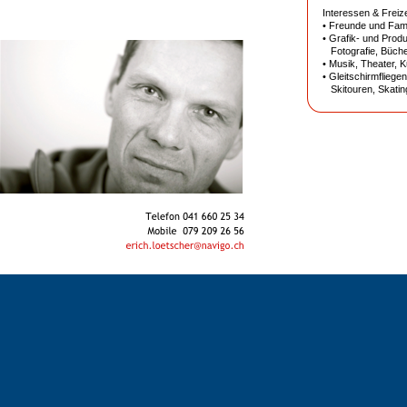
leerzeil^e
Interessen & Freize
• Freunde und Fami
• Grafik- und Produ
Fotografie, Büch
• Musik, Theater, K
• Gleitschirmfliegen
Skitouren, Skatin